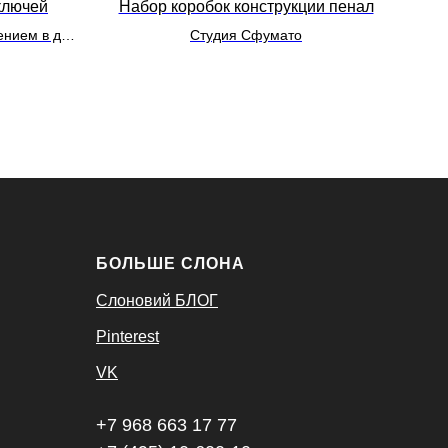
ключей
Набор коробок конструкции пенал
ением в два
Студия Сфумато
БОЛЬШЕ СЛОНА
Слоновий БЛОГ
Pinterest
VK
+7 968 663 17 77