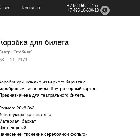
+7 968 663-17-77
Заказ
Контакты
+7 495 10-600-10
Коробка для билета
Театр "Особняк"
SKU:
21_2171
Коробка крышка-дно из черного бархата с
серебряным тиснением. Внутри черный картон.
Предназначена для театрального билета.
Размер: 20х8,3х3
Конструкция: крышка-дно
Материал: бархат
Цвет: черный
Нанесение: тиснение серебряной фольгой