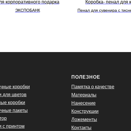
ля корпоративного подарка
Коробка- пенал для 
ЭКСПОБАНК
Пенал для сувенира с тисн
цвета
Ю
ПОЛЕЗНОЕ
чные коробки
Памятка о качестве
и для цветов
Материалы
ые коробки
Нанесение
чные пакеты
Конструкции
тор
Ложементы
и с принтом
Контакты