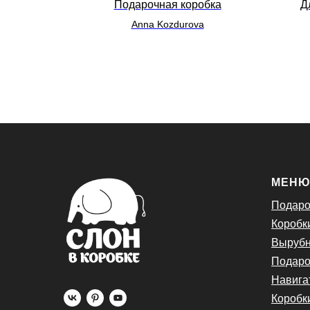
 белья
Подарочная коробка
Д
Anna Kozdurova
МЕН
Подаро
Коробк
Вырубн
Подаро
Навига
Коробк