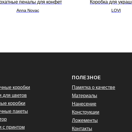
рхатные пеналы для конфет
Коробка для укра
Anna Novac
LOVI
Ю
ПОЛЕЗНОЕ
чные коробки
Памятка о качестве
и для цветов
Материалы
ые коробки
Нанесение
чные пакеты
Конструкции
тор
Ложементы
и с принтом
Контакты