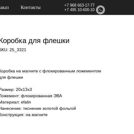
+7 968 663-17-77
Заказ
Контакты
+7 495 10-600-10
Коробка для флешки
SKU:
25_3321
Коробка на магните с флокированным ложементом
для флешки
Размер: 20х13х3
Ложемент: флокированная ЭВА
Материал: efalin
Нанесение: тиснение золотой фольгой
Конструкция: на магните