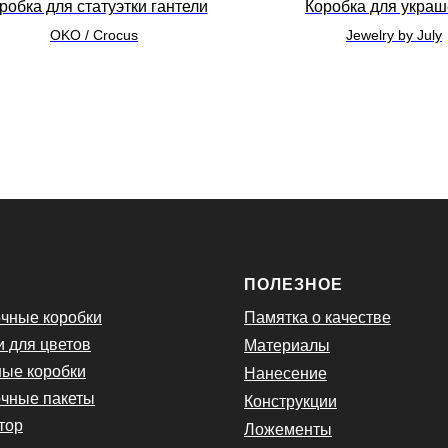
робка для статуэтки гантели
Коробка для укра
OKO / Crocus
Jewelry by July
Ю
ПОЛЕЗНОЕ
чные коробки
Памятка о качестве
и для цветов
Материалы
ые коробки
Нанесение
чные пакеты
Конструкции
тор
Ложементы