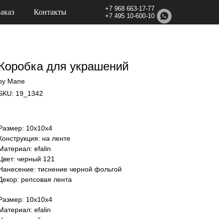
+7 968 663-17-77
Заказ
Контакты
+7 495 10-600-10
Коробка для украшений
by Mane
SKU:
19_1342
Размер: 10х10х4
Конструкция: на ленте
Материал: efalin
Цвет: черный 121
Нанесение: тиснение черной фольгой
Декор: репсовая лента
Размер: 10х10х4
Материал: efalin