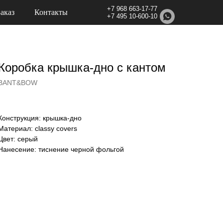
+7 968 663-17-77
Заказ
Контакты
+7 495 10-600-10
Коробка крышка-дно с кантом
BANT&BOW
Конструкция: крышка-дно
Материал: classy covers
Цвет: серый
Нанесение: тиснение черной фольгой