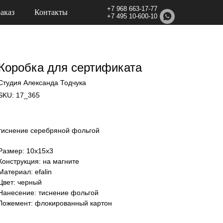
+7 968 663-17-77
Заказ
Контакты
+7 495 10-600-10
Коробка для сертификата
Студия Александа Тодчука
SKU:
17_365
тиснение серебряной фольгой
Размер: 10х15х3
Конструкция: на магните
Материал: efalin
Цвет: черный
Нанесение: тиснение фольгой
Ложемент: флокированный картон