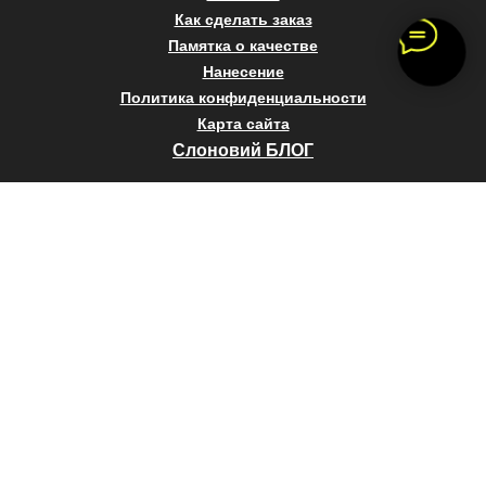
Как сделать заказ
Памятка о качестве
Нанесение
Политика конфиденциальности
Карта сайта
Слоновий БЛОГ
+7 495 10 600 10
+7 968 663 17 77
info@slonvkorobke.ru
ул. Сущёвский Вал, дом 9, строение 14
Copyright © Слон в коробке 2023
Design by Slon