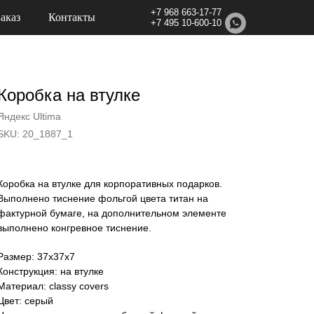
+7 968 663-17-77
Заказ
Контакты
+7 495 10-600-10
Коробка на втулке
Яндекс Ultima
SKU:
20_1887_1
Коробка на втулке для корпоративных подарков.
Выполнено тиснение фольгой цвета титан на
фактурной бумаге, на дополнительном элементе
выполнено конгревное тиснение.
Размер: 37х37х7
Конструкция: на втулке
Материал: classy covers
Цвет: серый