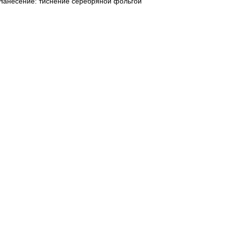
Нанесение: тиснение серебряной фольгой