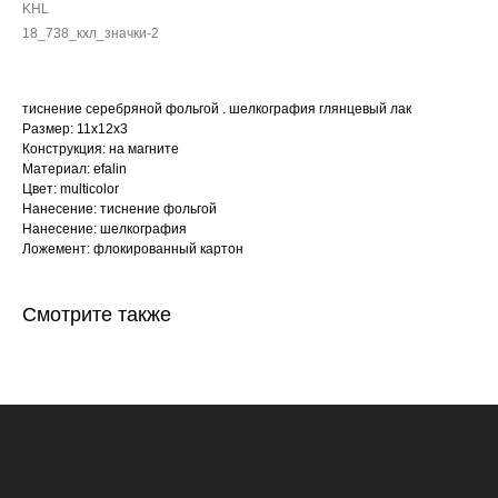
KHL
18_738_кхл_значки-2
тиснение серебряной фольгой . шелкография глянцевый лак
Размер: 11х12х3
Конструкция: на магните
Материал: efalin
Цвет: multicolor
Нанесение: тиснение фольгой
Нанесение: шелкография
Ложемент: флокированный картон
Смотрите также