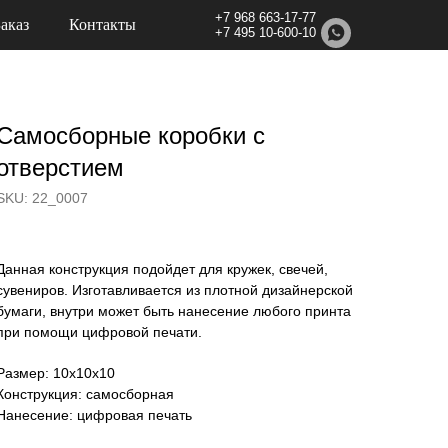
+7 968 663-17-77
Заказ
Контакты
+7 495 10-600-10
Самосборные коробки с
отверстием
SKU:
22_0007
Данная конструкция подойдет для кружек, свечей,
сувениров. Изготавливается из плотной дизайнерской
бумаги, внутри может быть нанесение любого принта
при помощи цифровой печати.
Размер: 10х10х10
Конструкция: самосборная
Нанесение: цифровая печать