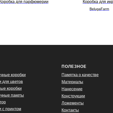
Коробка для парфюмерии
Коробка для ик
BelugaFarm
Ю
ПОЛЕЗНОЕ
чные коробки
Памятка о качестве
и для цветов
Материалы
ые коробки
Нанесение
чные пакеты
Конструкции
тор
Ложементы
и с принтом
Контакты