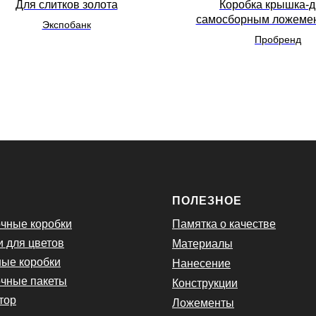
Для слитков золота
Коробка крышка-д
самосборным ложемен
Экспобанк
тарелки
Пробренд
Ю
ПОЛЕЗНОЕ
чные коробки
Памятка о качестве
и для цветов
Материалы
ые коробки
Нанесение
чные пакеты
Конструкции
тор
Ложементы