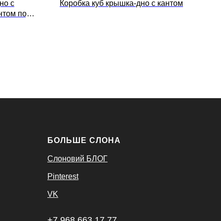
но с
Коробка куб крышка-дно с кантом
Д
том под
БОЛЬШЕ СЛОНА
Слоновий БЛОГ
Pinterest
VK
+7 968 663 17 77