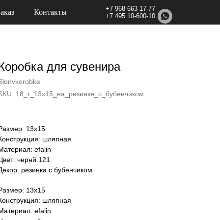
+7 968 663-17-77
Заказ
Контакты
+7 495 10-600-10
Коробка для сувенира
Slonvkorobke
SKU:
18_r_13x15_на_резинке_с_бубенчиком
Размер: 13х15
Конструкция: шляпная
Материал: efalin
Цвет: чернй 121
Декор: резинка с бубенчиком
Размер: 13х15
Конструкция: шляпная
Материал: efalin