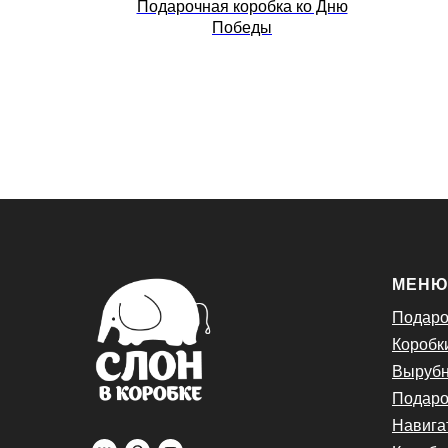
 маски
Подарочная коробка ко Дню
Победы
МЕН
Подаро
Коробк
Вырубн
Подаро
Навига