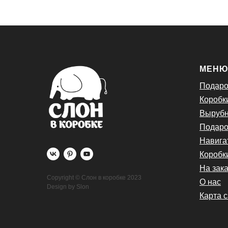
МЕН
Подаро
Коробк
Вырубн
Подаро
Навига
Коробк
На зака
Copyright © Слон в коробке 2023
О нас
Design by Slon
Карта 