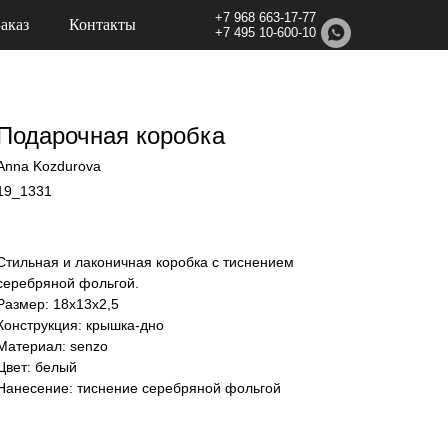
+7 968 663-17-77
Заказ
Контакты
+7 495 10-600-10
Подарочная коробка
Anna Kozdurova
19_1331
Стильная и лаконичная коробка с тиснением
серебряной фольгой.
Размер: 18х13х2,5
Конструкция: крышка-дно
Материал: senzo
Цвет: белый
Нанесение: тиснение серебряной фольгой