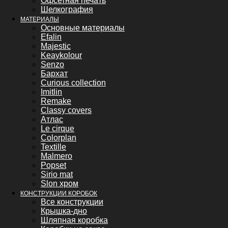
Офсетная печать
Шелкография
МАТЕРИАЛЫ
Основные материалы
Efalin
Majestic
Keaykolour
Senzo
Бархат
Curious collection
Imitlin
Remake
Classy covers
Атлас
Le cirque
Colorplan
Textille
Malmero
Popset
Sirio mat
Slon хром
КОНСТРУКЦИИ КОРОБОК
Все конструкции
Крышка-дно
Шляпная коробка