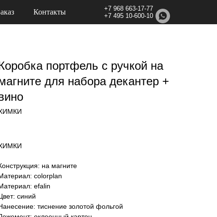
+7 968 663-17-77
Заказ
Контакты
+7 495 10-600-10
Коробка портфель с ручкой на
магните для набора декантер +
вино
ХИМКИ
ХИМКИ
Конструкция: на магните
Материал: colorplan
Материал: efalin
Цвет: синий
Нанесение: тиснение золотой фольгой
Ложемент: оклеенный картон