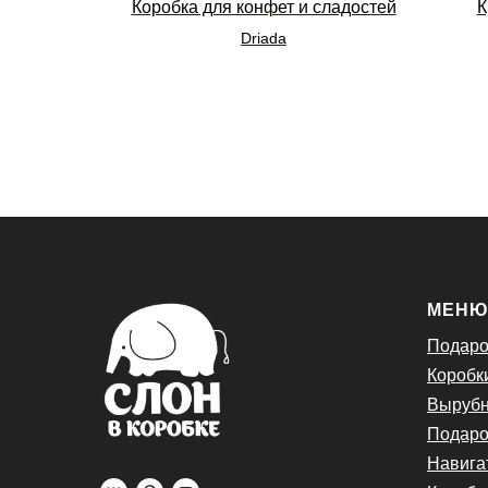
ского
Коробка для конфет и сладостей
К
Driada
МЕН
Подаро
Коробк
Вырубн
Подаро
Навига