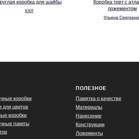
руглая коробка для шайбы
Коробка торт с атл
ложементом
КХЛ
Ульяна Сергеенк
Ю
ПОЛЕЗНОЕ
чные коробки
Памятка о качестве
и для цветов
Материалы
ые коробки
Нанесение
чные пакеты
Конструкции
тор
Ложементы