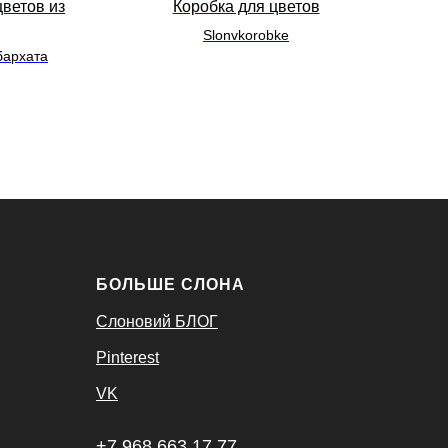
ветов из
Коробка для цветов
Шля
Slonvkorobke
К
бархата
БОЛЬШЕ СЛОНА
Слоновий БЛОГ
Pinterest
VK
+7 968 663 17 77