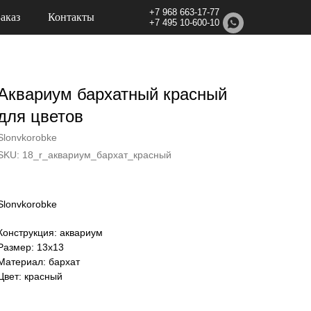
+7 968 663-17-77
Заказ
Контакты
+7 495 10-600-10
Аквариум бархатный красный
для цветов
Slonvkorobke
SKU:
18_r_аквариум_бархат_красный
Slonvkorobke
Конструкция: аквариум
Размер: 13х13
Материал: бархат
Цвет: красный