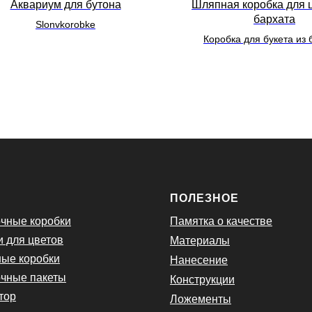
Аквариум для бутона
Шляпная коробка для ц
бархата
Slonvkorobke
Коробка для букета из 
Ю
ПОЛЕЗНОЕ
чные коробки
Памятка о качестве
и для цветов
Материалы
ые коробки
Нанесение
чные пакеты
Конструкции
тор
Ложементы