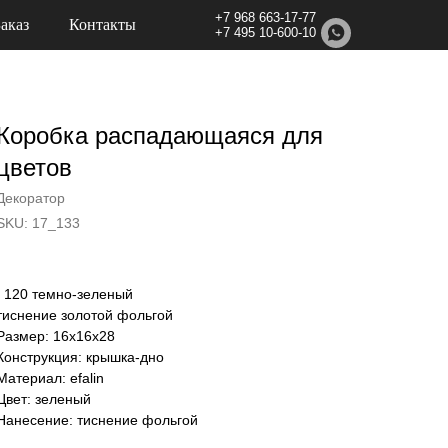
+7 968 663-17-77
Заказ
Контакты
+7 495 10-600-10
Коробка распадающаяся для
цветов
Декоратор
SKU:
17_133
/ 120 темно-зеленый
тиснение золотой фольгой
Размер: 16х16х28
Конструкция: крышка-дно
Материал: efalin
Цвет: зеленый
Нанесение: тиснение фольгой