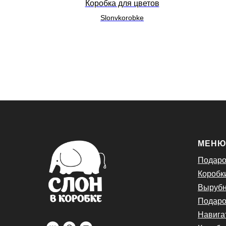
стиковой
Коробка для цветов
Slonvkorobke
МЕН
Подаро
Коробк
Вырубн
Подаро
Навига