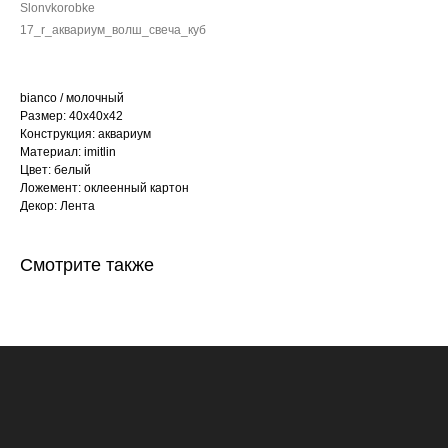
Slonvkorobke
17_r_аквариум_волш_свеча_куб
bianco / молочный
Размер: 40х40х42
Конструкция: аквариум
Материал: imitlin
Цвет: белый
Ложемент: оклеенный картон
Декор: Лента
Смотрите также