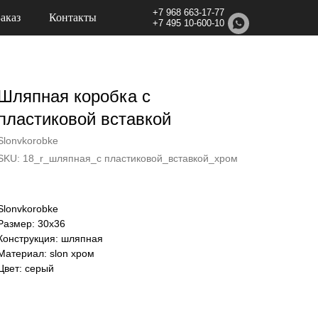
+7 968 663-17-77
Заказ
Контакты
+7 495 10-600-10
Шляпная коробка с
пластиковой вставкой
Slonvkorobke
SKU:
18_r_шляпная_с пластиковой_вставкой_хром
Slonvkorobke
Размер: 30х36
Конструкция: шляпная
Материал: slon хром
Цвет: серый