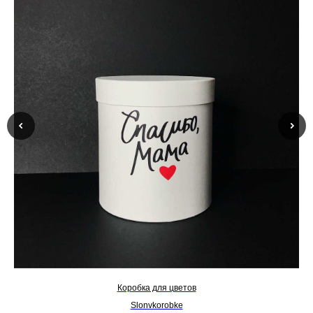
Коробка для цветов
Slonvkorobke