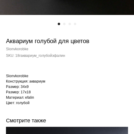
Аквариум голубой для цветов
Slonvkorobke
SKU:
18rаквариум_голубойэфалин
Slonvkorobke
Конструкция: аквариум
Размер: 34х9
Размер: 17х18
Материал: efalin
Цвет: голубой
Смотрите также