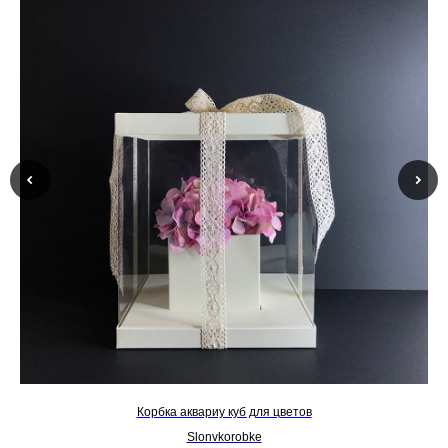
Корбка аквариу куб для цветов
Slonvkorobke