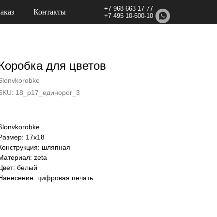
+7 968 663-17-77
Заказ
Контакты
+7 495 10-600-10
Коробка для цветов
Slonvkorobke
SKU:
18_p17_единорог_3
Slonvkorobke
Размер: 17х18
Конструкция: шляпная
Материал: zeta
Цвет: белый
Нанесение: цифровая печать