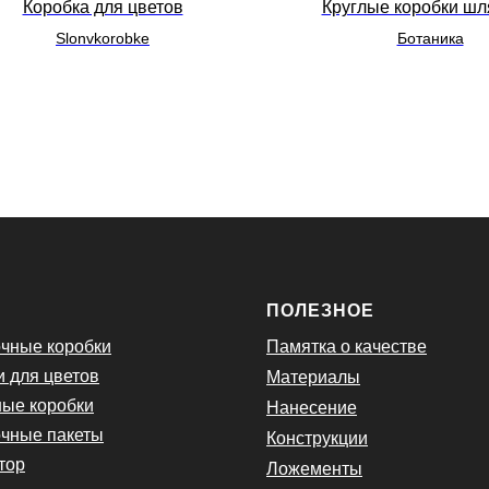
Коробка для цветов
Круглые коробки ш
Slonvkorobke
Ботаника
Ю
ПОЛЕЗНОЕ
чные коробки
Памятка о качестве
и для цветов
Материалы
ые коробки
Нанесение
чные пакеты
Конструкции
тор
Ложементы