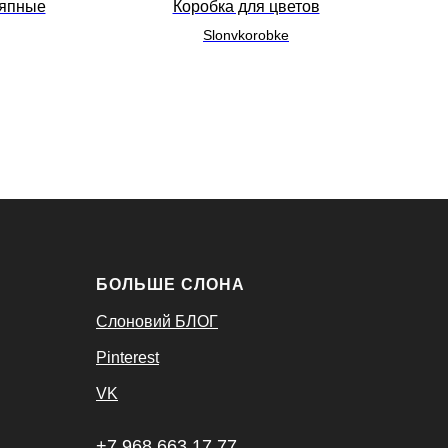
ляпные
Коробка для цветов
К
Slonvkorobke
БОЛЬШЕ СЛОНА
Слоновий БЛОГ
Pinterest
VK
+7 968 663 17 77