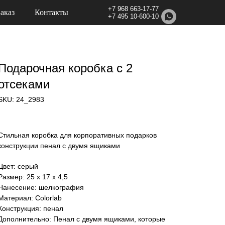
+7 968 663-17-77
Заказ
Контакты
+7 495 10-600-10
Подарочная коробка с 2
отсеками
SKU:
24_2983
Стильная коробка для корпоративных подарков
конструкции пенал с двумя ящиками
Цвет: серый
Размер: 25 х 17 х 4,5
Нанесение: шелкография
Материал: Colorlab
Конструкция: пенал
Дополнительно: Пенал с двумя ящиками, которые