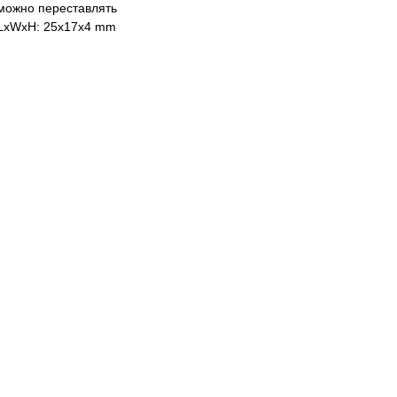
можно переставлять
LxWxH: 25x17x4 mm