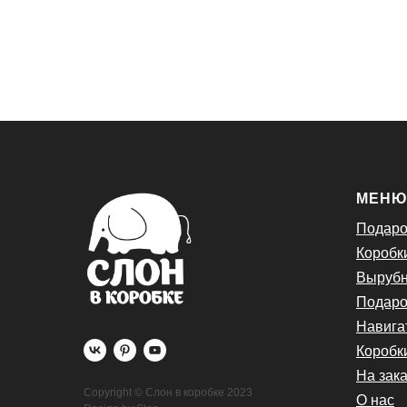
МЕН
Подаро
Коробк
Вырубн
Подаро
Навига
Коробк
На зака
Copyright © Слон в коробке 2023
О нас