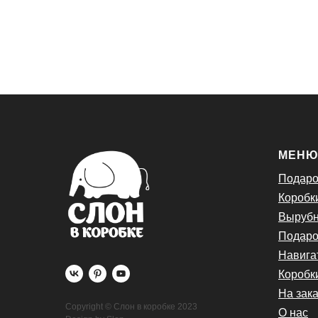
МЕН
Подаро
Коробк
Вырубн
Подаро
Навига
Коробк
На зака
Copyright © Слон в коробке 2023
О нас