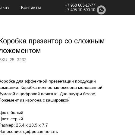
+7 968 663-17-77
Заказ
Контакты
+7 495 10-600-10
Коробка презентор со сложным
ложементом
SKU:
25_3232
Коробка для эффектной презентации продукции
компании. Коробка полностью оклеена мелованной
бумагой с цифровой печатью. Дно внутри белое,
Ложемент из изолона с кашировкой
Цвет: белый
Цвет: серый
Размер: 25,4 х 13,9 х 7,7
Нанесение: цифровая печать