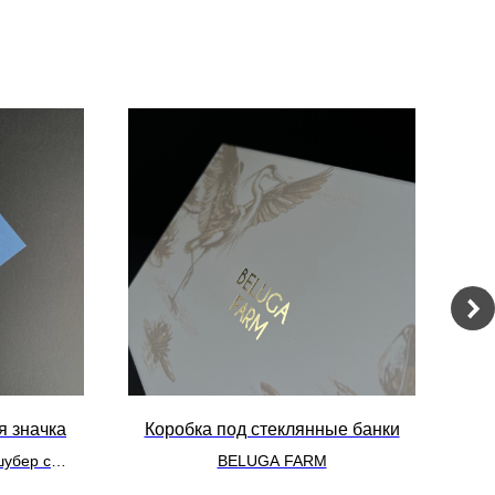
я значка
Коробка под стеклянные банки
Ко
шубер с
BELUGA FARM