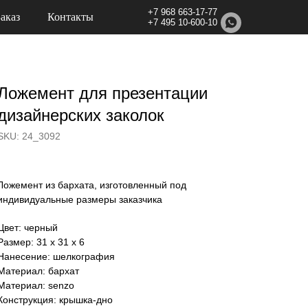
+7 968 663-17-77
Заказ
Контакты
+7 495 10-600-10
Ложемент для презентации
дизайнерских заколок
SKU:
24_3092
Ложемент из бархата, изготовленный под
индивидуальные размеры заказчика
Цвет: черный
Размер: 31 х 31 х 6
Нанесение: шелкография
Материал: бархат
Материал: senzo
Конструкция: крышка-дно