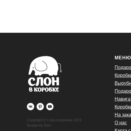
МЕН
Подаро
Коробк
Вырубн
Подаро
Навига
Коробк
На зака
Copyright © Слон в коробке 2023
О нас
Design by Slon
Карта 