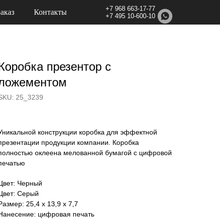
+7 968 663-17-77
Заказ
Контакты
+7 495 10-600-10
Коробка презентор с
ложементом
SKU:
25_3239
Уникальной конструкции коробка для эффектной
презентации продукции компании. Коробка
полностью оклеена мелованной бумагой с цифровой
печатью
Цвет: Черный
Цвет: Серый
Размер: 25,4 х 13,9 х 7,7
Нанесение: цифровая печать