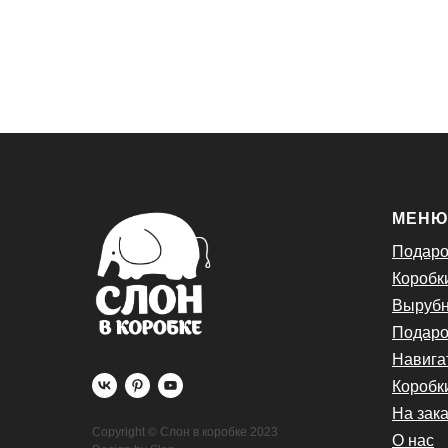
МЕН
Подаро
Коробк
Вырубн
Подаро
Навига
Коробк
На зака
Copyright © Слон в коробке 2023
О нас