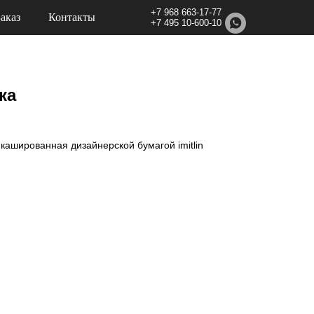
+7 968 663-17-77
Заказ
Контакты
+7 495 10-600-10
ка
кашированная дизайнерской бумагой imitlin