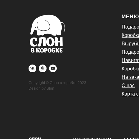
МЕН
Подаро
Коробк
Вырубн
Подаро
Навига
Коробк
На зака
Copyright © Слон в коробке 2023
О нас
Design by Slon
Карта 